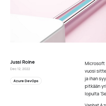
Jussi Roine
Microsoft 
Dec 12, 2022
vuosi sitt
ja ihan sy
Azure DevOps
pitkään y
lopulta ’Se
Vanhat Azu