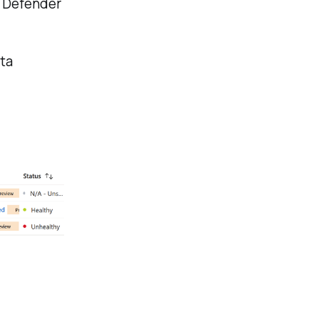
n Defender
tta