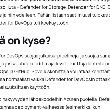
iso liuta – Defender for Storage, Defender for DNS,
 ja niin edelleen. Tähän listaan saatiin uusi tulokas 
der for DevOps tuli koekäyttöön.
ä on kyse?
or DevOps suojaa julkaisu-pipelinejä, ja suojaa sama
jä jossa lähdekoodit majailevat. Tuettuja lähteitä on
ps ja GitHub. Sovelluskehittäjä voi jatkaa kehittä
sa normaalisti vaikka Defender for DevOpsin ottaak
aisuuksiltaan käyttöön.
o näkyvyyden lähdekoodeihin Azuren puolella. Defe
annaa deployment-vaiheessa (esimerkiksi kun