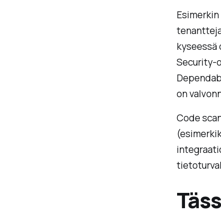
Esimerkin 
tenantteja
kyseessä 
Security-
Dependabot
on valvon
Code scan
(esimerkik
integraati
tietoturva
Täss