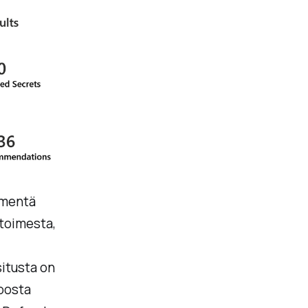
mmentä
toimesta,
situsta on
eposta