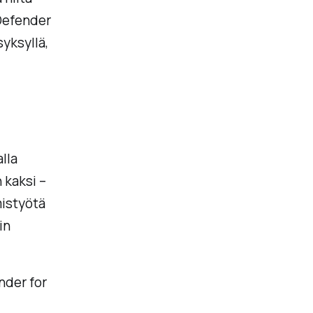
 Defender
syksyllä,
lla
 kaksi –
mistyötä
in
nder for