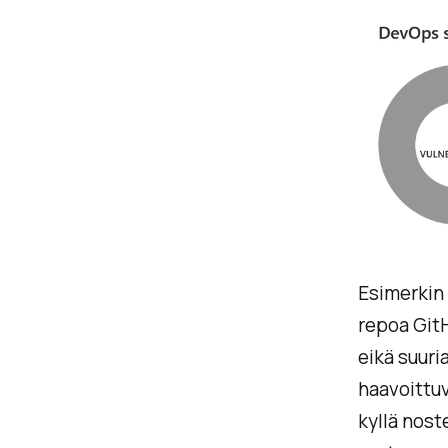
Esimerkin
repoa Git
eikä suuri
haavoittuv
kyllä nost