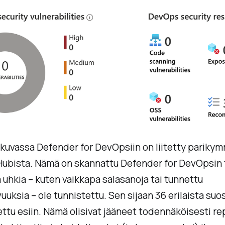
 kuvassa Defender for DevOpsiin on liitetty pariky
Hubista. Nämä on skannattu Defender for DevOpsin 
a uhkia – kuten vaikkapa salasanoja tai tunnettu
uuksia – ole tunnistettu. Sen sijaan 36 erilaista suo
ettu esiin. Nämä olisivat jääneet todennäköisesti r