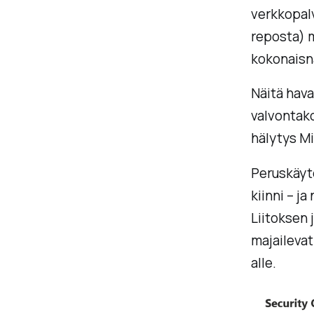
verkkopalv
reposta) m
kokonaisn
Näitä hava
valvontako
hälytys Mi
Peruskäytö
kiinni – j
Liitoksen 
majaileva
alle.