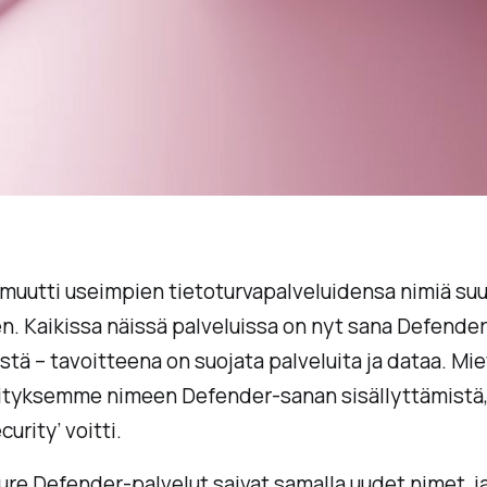
muutti useimpien tietoturvapalveluidensa nimiä suu
en. Kaikissa näissä palveluissa on nyt sana
Defender
ystä – tavoitteena on suojata palveluita ja dataa. M
rityksemme nimeen Defender-sanan sisällyttämistä
curity’ voitti.
re Defender-palvelut saivat samalla uudet nimet, ja