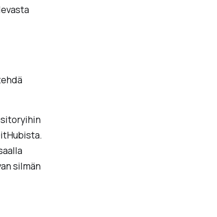
levasta
 tehdä
sitoryihin
GitHubista.
saalla
van silmän