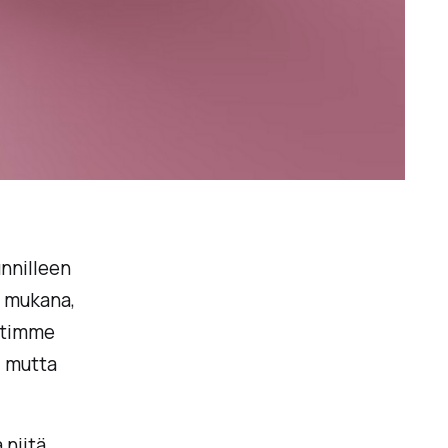
nnilleen
mukana,
ietimme
, mutta
 niitä