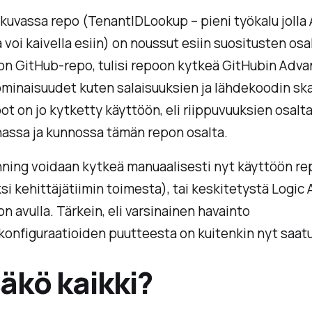
kuvassa repo (TenantIDLookup – pieni työkalu jolla
 voi kaivella esiin) on noussut esiin suositusten osa
on GitHub-repo, tulisi repoon kytkeä GitHubin Adv
ominaisuudet kuten salaisuuksien ja lähdekoodin sk
 on jo kytketty käyttöön, eli riippuvuuksien osalta
nassa ja kunnossa tämän repon osalta.
ning voidaan kytkeä manuaalisesti nyt käyttöön r
si kehittäjätiimin toimesta), tai keskitetystä Logic
on avulla. Tärkein, eli varsinainen havainto
konfiguraatioiden puutteesta on kuitenkin nyt saatu
äkö kaikki?