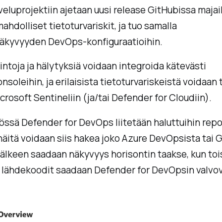
eluprojektiin ajetaan uusi release GitHubissa majai
ahdolliset tietoturvariskit, ja tuo samalla
äkyvyyden DevOps-konfiguraatioihin.
intoja ja hälytyksiä voidaan integroida kätevästi
nsoleihin, ja erilaisista tietoturvariskeistä voidaan
crosoft Sentineliin (ja/tai Defender for Cloudiin).
ssä Defender for DevOps liitetään haluttuihin repo
a näitä voidaan siis hakea joko Azure DevOpsista tai 
jälkeen saadaan näkyvyys horisontin taakse, kun toi
t lähdekoodit saadaan Defender for DevOpsin valvo