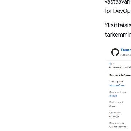
vastaavan 
for DevOp
Yksittäisi
tarkemmin