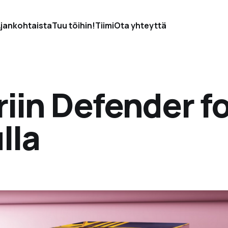
jankohtaista
Tuu töihin!
Tiimi
Ota yhteyttä
iin Defender f
lla