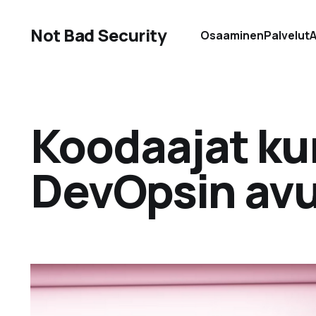
Not Bad Security
Osaaminen
Palvelut
A
Koodaajat kur
DevOpsin avu