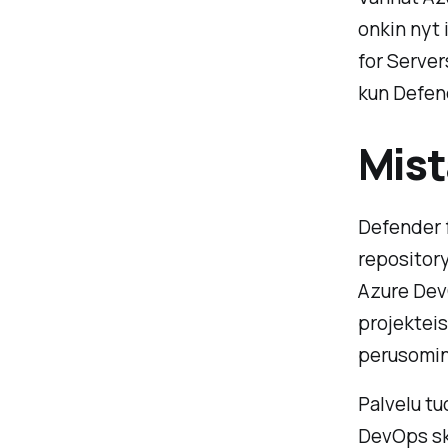
onkin nyt 
for Servers
kun Defen
Mist
Defender f
repository
Azure DevO
projekteis
perusomin
Palvelu tu
DevOps sk