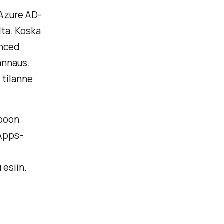
 Azure AD-
lta. Koska
anced
annaus.
 tilanne
epoon
 Apps-
 esiin.