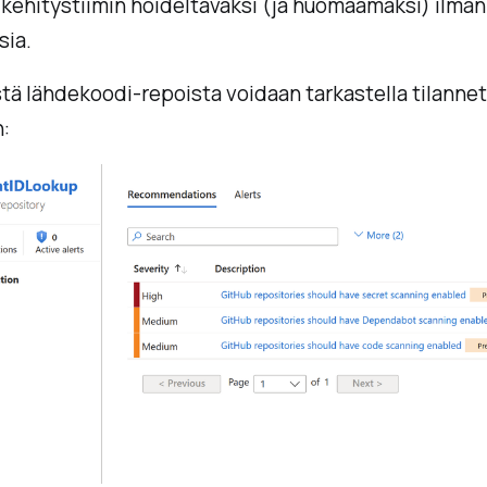
kehitystiimin hoideltavaksi (ja huomaamaksi) ilma
sia.
stä lähdekoodi-repoista voidaan tarkastella tilanne
: