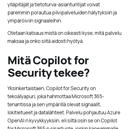
ylläpitäjät ja tietoturva-asiantuntijat voivat
paremmin porautua pilvipalveluiden hälytyksiin ja
ympäröiviin signaaleihin.
Otetaan katsaus mistä on oikeasti kyse, mitä palvelu
maksaa ja onko siitä aidosti hyötyä.
Mitä Copilot for
Security tekee?
Yksinkertaistaen, Copilot for Security on
tekoälyapuri, joka hahmottaa Microsoft 365-
tenantissa ja sen ympärillä olevat signaalit,
lokitietueet ja datalähteet. Palvelu pohjautuu Azure
OpenAI:n kyvykkyyksiin, eli siltä osin se on Copilot
for Microsoft 365:n sisartuote, joskin kapeammalle