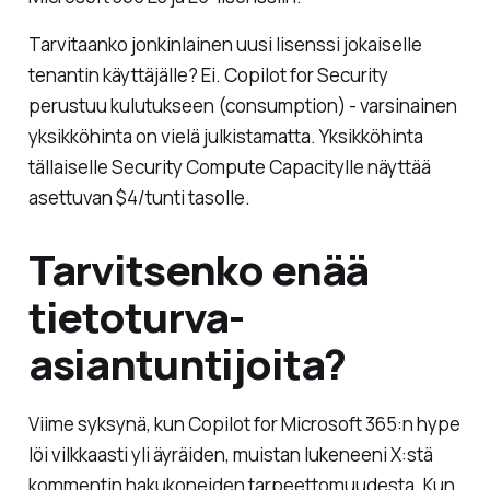
Tarvitaanko jonkinlainen uusi lisenssi jokaiselle
tenantin käyttäjälle? Ei. Copilot for Security
perustuu kulutukseen (consumption) - varsinainen
yksikköhinta on vielä julkistamatta. Yksikköhinta
tällaiselle Security Compute Capacitylle näyttää
asettuvan $4/tunti tasolle.
Tarvitsenko enää
tietoturva-
asiantuntijoita?
Viime syksynä, kun Copilot for Microsoft 365:n hype
löi vilkkaasti yli äyräiden, muistan lukeneeni X:stä
kommentin hakukoneiden tarpeettomuudesta. Kun