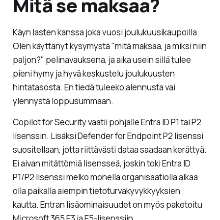
Mitä se maksaa?
Käyn lasten kanssa joka vuosi joulukuusikaupoilla.
Olen käyttänyt kysymystä "
mitä maksaa, ja miksi niin
paljon?
" pelinavauksena, ja aika usein sillä tulee
pieni hymy ja hyvä keskustelu joulukuusten
hintatasosta. En tiedä tuleeko alennusta vai
ylennystä loppusummaan.
Copilot for Security vaatii pohjalle Entra ID P1 tai P2
lisenssin. Lisäksi Defender for Endpoint P2 lisenssi
suositellaan, jotta riittävästi dataa saadaan kerättyä.
Ei aivan mitättömiä lisensseä, joskin toki Entra ID
P1/P2 lisenssi melko monella organisaatiolla alkaa
olla paikalla aiempin tietoturvakyvykkyyksien
kautta. Entran lisäominaisuudet on myös paketoitu
Microsoft 365 E3 ja E5-lisenssiin.