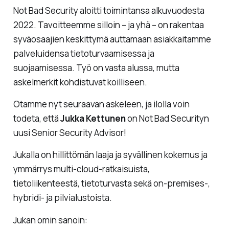
Not Bad Security aloitti toimintansa alkuvuodesta
2022. Tavoitteemme silloin – ja yhä – on rakentaa
syväosaajien keskittymä auttamaan asiakkaitamme
palveluidensa tietoturvaamisessa ja
suojaamisessa. Työ on vasta alussa, mutta
askelmerkit kohdistuvat koilliseen.
Otamme nyt seuraavan askeleen, ja ilolla voin
todeta, että
Jukka Kettunen
on Not Bad Securityn
uusi Senior Security Advisor!
Jukalla on hillittömän laaja ja syvällinen kokemus ja
ymmärrys multi-cloud-ratkaisuista,
tietoliikenteestä, tietoturvasta sekä on-premises-,
hybridi- ja pilvialustoista.
Jukan omin sanoin: