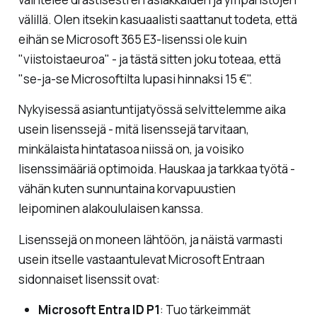
välillä. Olen itsekin kasuaalisti saattanut todeta, että
eihän se Microsoft 365 E3-lisenssi ole kuin
"
viistoistaeuroa
" - ja tästä sitten joku toteaa, että
"
se-ja-se Microsoftilta lupasi hinnaksi 15 €
".
Nykyisessä asiantuntijatyössä selvittelemme aika
usein lisenssejä - mitä lisenssejä tarvitaan,
minkälaista hintatasoa niissä on, ja voisiko
lisenssimääriä optimoida. Hauskaa ja tarkkaa työtä -
vähän kuten sunnuntaina korvapuustien
leipominen alakoululaisen kanssa.
Lisenssejä on moneen lähtöön, ja näistä varmasti
usein itselle vastaantulevat Microsoft Entraan
sidonnaiset lisenssit ovat:
Microsoft Entra ID P1
: Tuo tärkeimmät