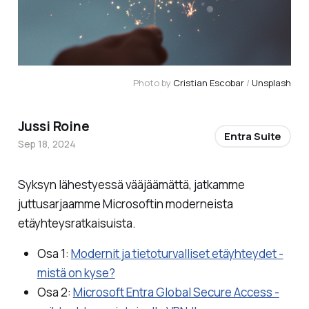
Photo by 
Cristian Escobar
 / 
Unsplash
Jussi Roine
Entra Suite
Sep 18, 2024
Syksyn lähestyessä vääjäämättä, jatkamme
juttusarjaamme Microsoftin moderneista
etäyhteysratkaisuista.
Osa 1:
Modernit ja tietoturvalliset etäyhteydet -
mistä on kyse?
Osa 2:
Microsoft Entra Global Secure Access -