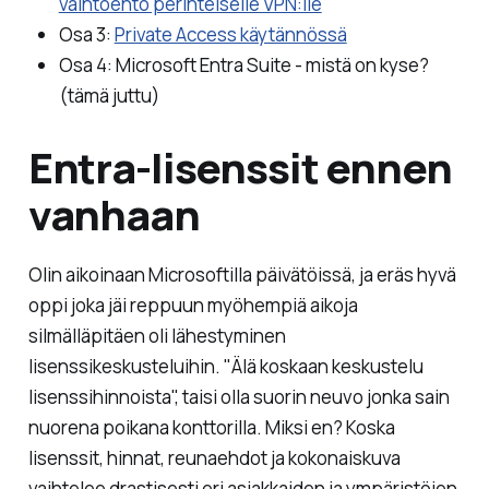
vaihtoehto perinteiselle VPN:lle
Osa 3:
Private Access käytännössä
Osa 4: Microsoft Entra Suite - mistä on kyse?
(tämä juttu)
Entra-lisenssit ennen
vanhaan
Olin aikoinaan Microsoftilla päivätöissä, ja eräs hyvä
oppi joka jäi reppuun myöhempiä aikoja
silmälläpitäen oli lähestyminen
lisenssikeskusteluihin. "
Älä koskaan keskustelu
lisenssihinnoista
", taisi olla suorin neuvo jonka sain
nuorena poikana konttorilla. Miksi en? Koska
lisenssit, hinnat, reunaehdot ja kokonaiskuva
vaihtelee drastisesti eri asiakkaiden ja ympäristöjen