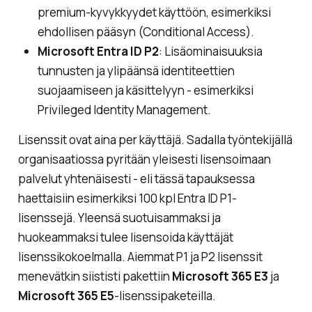
premium-kyvykkyydet käyttöön, esimerkiksi
ehdollisen pääsyn (Conditional Access).
Microsoft Entra ID P2
: Lisäominaisuuksia
tunnusten ja ylipäänsä identiteettien
suojaamiseen ja käsittelyyn - esimerkiksi
Privileged Identity Management.
Lisenssit ovat aina per käyttäjä. Sadalla työntekijällä
organisaatiossa pyritään yleisesti lisensoimaan
palvelut yhtenäisesti - eli tässä tapauksessa
haettaisiin esimerkiksi 100 kpl Entra ID P1-
lisenssejä. Yleensä suotuisammaksi ja
huokeammaksi tulee lisensoida käyttäjät
lisenssikokoelmalla. Aiemmat P1 ja P2 lisenssit
menevätkin siististi pakettiin
Microsoft 365 E3
ja
Microsoft 365 E5
-lisenssipaketeilla.