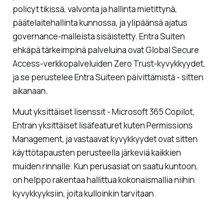
policyt tikissä, valvonta ja hallinta mietittynä,
päätelaitehallinta kunnossa, ja ylipäänsä ajatus
governance-malleista sisäistetty. Entra Suiten
ehkäpä tärkeimpinä palveluina ovat Global Secure
Access-verkkopalveluiden Zero Trust-kyvykkyydet,
ja se perustelee Entra Suiteen päivittämistä - sitten
aikanaan.
Muut yksittäiset lisenssit - Microsoft 365 Copilot,
Entran yksittäiset lisäfeaturet kuten Permissions
Management, ja vastaavat kyvykkyydet ovat sitten
käyttötapausten perusteella järkeviä kaikkien
muiden rinnalle. Kun perusasiat on saatu kuntoon,
on helppo rakentaa hallittua kokonaismallia niihin
kyvykkyyksiin, joita kulloinkin tarvitaan.