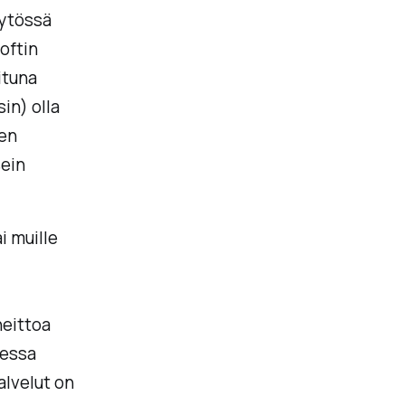
äytössä
oftin
oituna
in) olla
nen
sein
i muille
heittoa
sessa
alvelut on