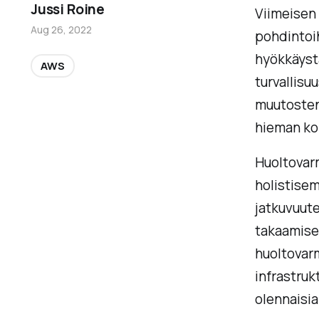
Jussi Roine
Viimeisen
Aug 26, 2022
pohdintoi
hyökkäystä
AWS
turvallisu
muutosten
hieman ko
Huoltovarm
holistisem
jatkuvuute
takaamisee
huoltovar
infrastruk
olennaisia