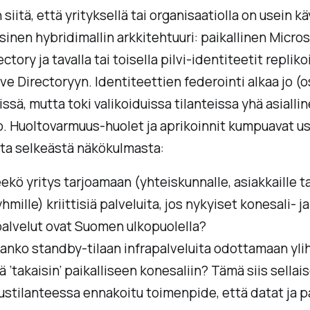
siitä, että yrityksellä tai organisaatiolla on usein k
ssinen hybridimallin arkkitehtuuri: paikallinen Micros
ctory ja tavalla tai toisella pilvi-identiteetit replik
ve Directoryyn. Identiteettien federointi alkaa jo (os
issä, mutta toki valikoiduissa tilanteissa yhä asialli
. Huoltovarmuus-huolet ja aprikoinnit kumpuavat u
a selkeästä näkökulmasta:
kö yritys tarjoamaan (yhteiskunnalle, asiakkaille ta
hmille) kriittisiä palveluita, jos nykyiset konesali- ja
palvelut ovat Suomen ulkopuolella?
anko standby-tilaan infrapalveluita odottamaan yli
ä ’takaisin’ paikalliseen konesaliin? Tämä siis sellai
stilanteessa ennakoitu toimenpide, että datat ja p