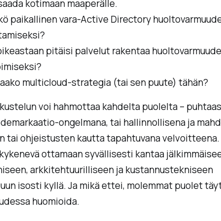
saada kotimaan maaperälle.
kö paikallinen vara-Active Directory huoltovarmuud
tamiseksi?
oikeastaan pitäisi palvelut rakentaa huoltovarmuud
imiseksi?
aako multicloud-strategia (tai sen puute) tähän?
kustelun voi hahmottaa kahdelta puolelta – puhtaas
demarkaatio-ongelmana, tai hallinnollisena ja mahd
en tai ohjeistusten kautta tapahtuvana velvoitteena.
kykenevä ottamaan syvällisesti kantaa jälkimmäise
niseen, arkkitehtuurilliseen ja kustannustekniseen
un isosti kyllä. Ja mikä ettei, molemmat puolet täy
udessa huomioida.