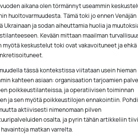
 vuoden aikana olen törmännyt useammin keskustel
hin huoltovarmuudesta. Tämä toki jo ennen Venäjän
 Ukrainaan ja sodan aiheuttamia huolia ja muutoksi
ustilanteeseen. Kevään mittaan maailman turvallisuu
 myötä keskustelut toki ovat vakavoituneet ja ehk
nkretisoituneet.
uudella tässä kontekstissa viitataan usein hieman
min kahteen asiaan: organisaation tarjoamien palv
en poikkeustilanteissa, ja operatiivisen toiminnan
n ja sen myötä poikkeustilojen ennakointiin. Pohd
muutta aktiivisesti nimenomaan pilven
tuuripalveluiden osalta, ja pyrin tähän artikkeliin ti
 havaintoja matkan varrelta.