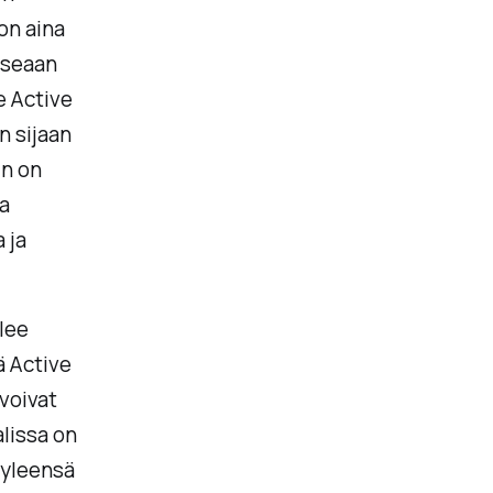
 on aina
useaan
e Active
n sijaan
in on
a
 ja
lee
ä Active
 voivat
lissa on
 yleensä