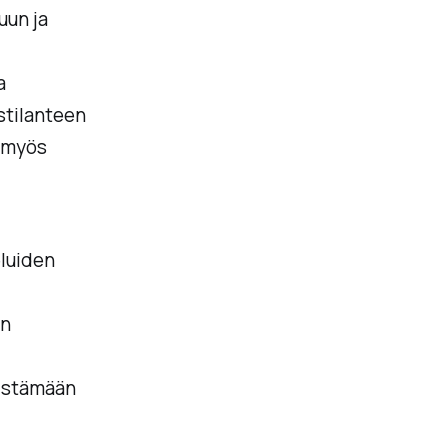
uun ja
a
stilanteen
ä myös
eluiden
in
ivistämään