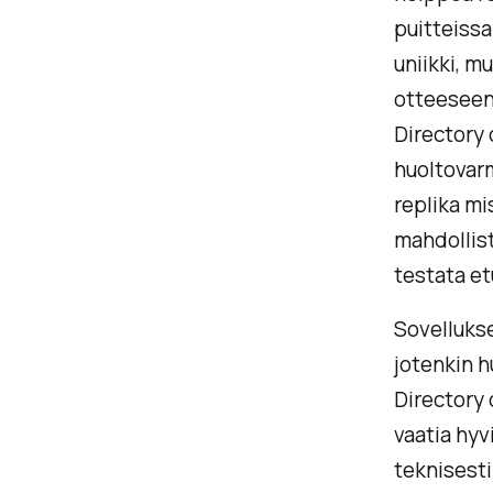
puitteissa
uniikki, m
otteeseen.
Directory 
huoltovarm
replika mi
mahdollist
testata et
Sovellukse
jotenkin h
Directory 
vaatia hyv
teknisesti