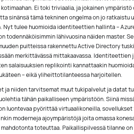
 kotimaahan. Ei toki triviaalia, ja jokainen ympäristö
utta sinänsä tämä tekninen ongelma on jo ratkaistu 
 Nyt tulee huomioida identiteettien hallinta – Azur
on todennäköisimmin lähivuosina näiden master. Se
uuden puitteissa rakennettu Active Directory tusk
ssään merkittävässä mittakaavassa. Identiteettien j
en salaisuuksien replikointi kannattaakin huomioida
ukäteen – eikä yliheittotilanteessa harjoitellen.
t ja niiden tarvitsemat muut tukipalvelut ja datat tu
uolehtia tähän paikalliseen ympäristöön. Siinä miss
on luontevaa pyörittää virtuaalikoneilla, sovellukset
inkin moderneja ajoympäristöjä joita omassa konesa
 mahdotonta toteuttaa. Paikallispilvessä tilanne on