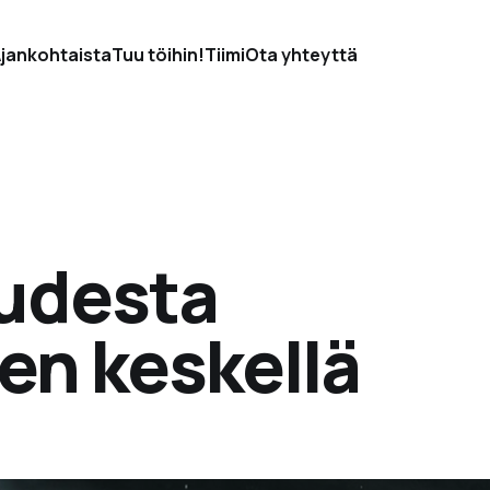
jankohtaista
Tuu töihin!
Tiimi
Ota yhteyttä
udesta
den keskellä