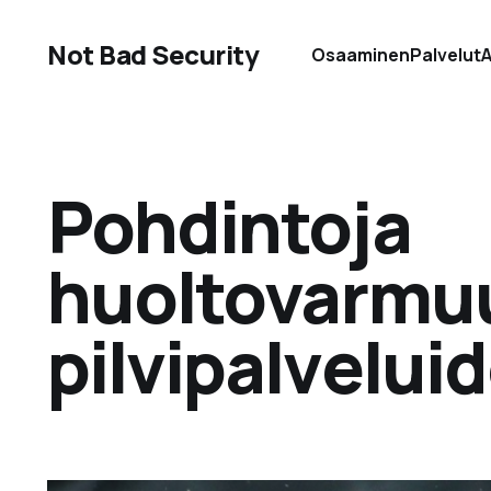
Not Bad Security
Osaaminen
Palvelut
A
Pohdintoja
huoltovarmu
pilvipalvelui