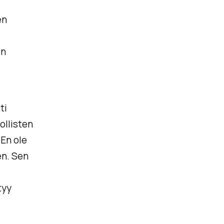
en
en
ti
ollisten
 En ole
en. Sen
tyy