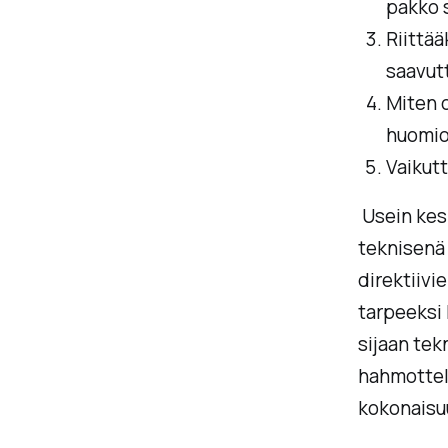
pakko 
Riittää
saavut
Miten 
huomio
Vaikutt
Usein kes
teknisenä 
direktiivi
tarpeeksi 
sijaan tek
hahmottelu
kokonaisu