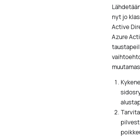
Lähdetään 
nyt jo kla
Active Dire
Azure Acti
taustapeil
vaihtoehto
muutamast
Kykenee
sidosry
alusta
Tarvita
pilvest
poikkeu