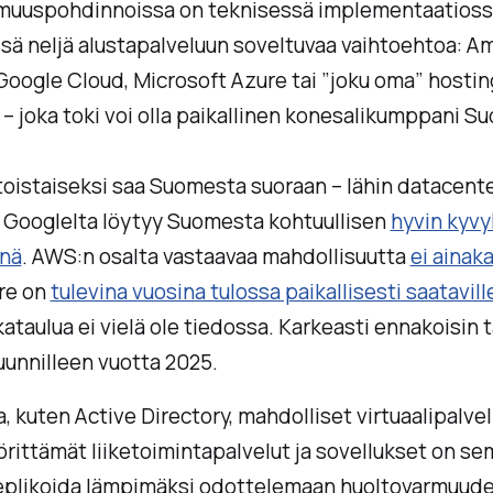
muuspohdinnoissa on teknisessä implementaatioss
sä neljä alustapalveluun soveltuvaa vaihtoehtoa: 
Google Cloud, Microsoft Azure tai ”joku oma” hostin
– joka toki voi olla paikallinen konesalikumppani S
toistaiseksi saa Suomesta suoraan – lähin datacente
. Googlelta löytyy Suomesta kohtuullisen
hyvin kyvy
änä
. AWS:n osalta vastaavaa mahdollisuutta
ei ainaka
ure on
tulevina vuosina tulossa paikallisesti saatavill
kataulua ei vielä ole tiedossa. Karkeasti ennakoisin t
uunnilleen vuotta 2025.
a, kuten Active Directory, mahdolliset virtuaalipalvel
rittämät liiketoimintapalvelut ja sovellukset on se
eplikoida lämpimäksi odottelemaan huoltovarmuud