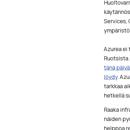
Huoltovar
käytännös
Services, 
ympäristö 
Azurea ei 
Ruotsista
tänä päiv
löydy
. Az
tarkkaa ai
hetkellä s
Raaka infr
näiden pyö
helppoa r