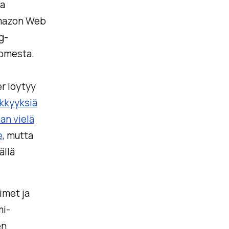
a
Amazon Web
g-
uomesta.
r löytyy
kkyyksiä
an vielä
e
, mutta
ällä
imet ja
mi-
en